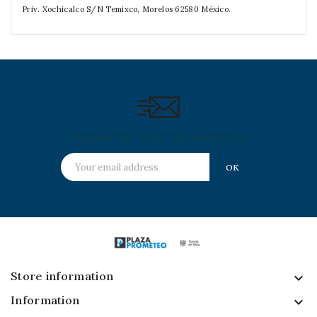
Priv. Xochicalco S/N Temixco, Morelos 62580 México.
Subscribe Our Newsletter
Store information
keyboard_arrow_down
Information
