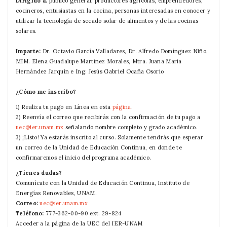
Dirigido a:
público general, productores agrícolas, emprendedores,
cocineros, entusiastas en la cocina, personas interesadas en conocer y
utilizar la tecnología de secado solar de alimentos y de las cocinas
solares.
Imparte:
Dr. Octavio García Valladares, Dr. Alfredo Domínguez Niño,
MIM. Elena Guadalupe Martínez Morales, Mtra. Juana María
Hernández Jarquín e Ing. Jesús Gabriel Ocaña Osorio
¿Cómo me inscribo?
1) Realiza tu pago en Línea en esta
página
.
2) Reenvía el correo que recibirás con la confirmación de tu pago a
uec@ier.unam.mx
señalando nombre completo y grado académico.
3) ¡Listo! Ya estarás inscrito al curso. Solamente tendrás que esperar
un correo de la Unidad de Educación Continua, en donde te
confirmaremos el inicio del programa académico.
¿Tienes dudas?
Comunícate con la Unidad de Educación Continua, Instituto de
Energías Renovables, UNAM.
Correo:
uec@ier.unam.mx
Teléfono:
777-362-00-90 ext. 29-824
Acceder a la página de la UEC del IER-UNAM