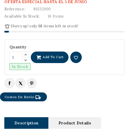
OFERTA ESPECIAL HASTA EL 5 DE JUNIO
Reference:
86132000
Available In Stock:
16 Items

Hurry up! only
16
items left in stock!
Quantity
Add To Cart
favorite_border
In Stock
local_shipping
Costos De Envío
Description
Product Details