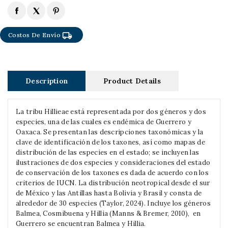
local_shipping
Costos De Envío
Description
Product Details
La tribu Hillieae está representada por dos géneros y dos
especies, una de las cuales es endémica de Guerrero y
Oaxaca. Se presentan las descripciones taxonómicas y la
clave de identificación de los taxones, así como mapas de
distribución de las especies en el estado; se incluyen las
ilustraciones de dos especies y consideraciones del estado
de conservación de los taxones es dada de acuerdo con los
criterios de IUCN. La distribución neotropical desde el sur
de México y las Antillas hasta Bolivia y Brasil y consta de
alrededor de 30 especies (Taylor, 2024). Incluye los géneros
Balmea, Cosmibuena y Hillia (Manns & Bremer, 2010), en
Guerrero se encuentran Balmea y Hillia.