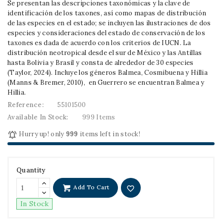
Se presentan las descripciones taxonómicas y la clave de
identificación de los taxones, así como mapas de distribución
de las especies en el estado; se incluyen las ilustraciones de dos
especies y consideraciones del estado de conservación de los
taxones es dada de acuerdo con los criterios de IUCN. La
distribución neotropical desde el sur de México y las Antillas
hasta Bolivia y Brasil y consta de alrededor de 30 especies
(Taylor, 2024). Incluye los géneros Balmea, Cosmibuena y Hillia
(Manns & Bremer, 2010), en Guerrero se encuentran Balmea y
Hillia.
Reference:
55101500
Available In Stock:
999 Items

Hurry up! only
999
items left in stock!
Quantity
Add To Cart
favorite_border
In Stock